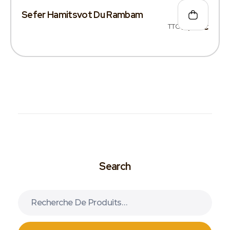
Sefer Hamitsvot Du Rambam
TTC
17,00
€
Search