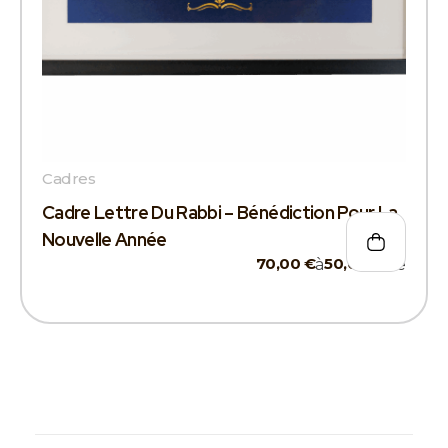
Cadres
Cadre Lettre Du Rabbi – Bénédiction Pour La
Nouvelle Année
70,00
€
50,00
€
à
De