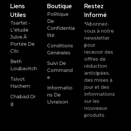
Liens
Boutique
Restez
Utiles
Informé
Politique
De
Tsarfat -
*Abonnez-
Confidentia
L'étude
vous à notre
Lité
Juive À
newsletter
Portée De
pour
Conditions
Clic
recevoir des
Générales
offres de
Beth
Suivi De
réduction
Loubavitch
Command
anticipées,
E
Tsivot
des mises à
Hachem
jour et des
Informatio
informations
Ns De
Chabad.or
sur les
Livraison
G
nouveaux
produits.