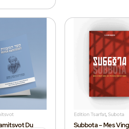
itsvot
Edition Tsarfat
,
Subota
amitsvot Du
Subbota – Mes Ving