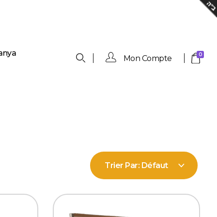
anya
0
Mon Compte
Trier Par:
Défaut