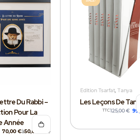
SALE!
Edition Tsarfat
,
Tanya
ettre Du Rabbi –
Les Leçons De Tan
TTC
tion Pour La
125,00
€
99
e Année
70,00
€
à
50,00
€
De