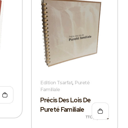
Edition Tsarfat
,
Pureté
Familiale
ya
Précis Des Lois De
,00
€
Pureté Familiale
TTC
15,00
€