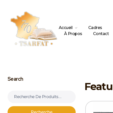
Accueil
Cadres
À Propos
Contact
Boutique Tsarfat
La référence du livre judaïque en ligne
Search
Recherche