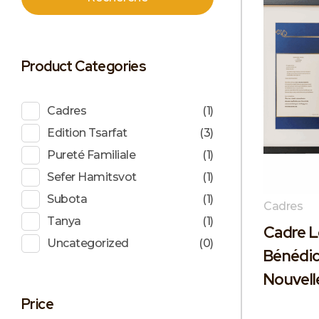
Product Categories
Cadres
(1)
Edition Tsarfat
(3)
Pureté Familiale
(1)
Sefer Hamitsvot
(1)
Subota
(1)
Cadres
Tanya
(1)
Cadre L
Uncategorized
(0)
Bénédic
Nouvell
Price