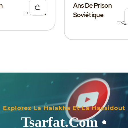
m
Ans De Prison
TTC
17,00
€
Soviétique
TTC
2
Explorez La Halakha Et La Hassidout
Tsarfat.com •