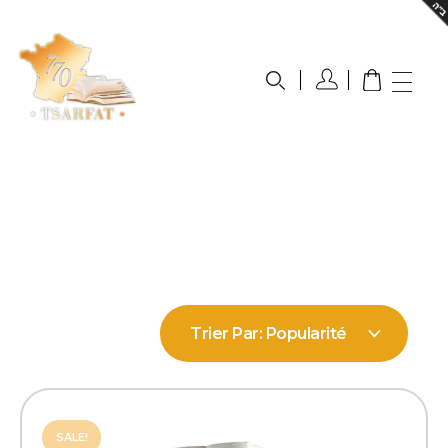
Boutique Tsarfat
La référence du livre judaïque en ligne
Trier Par:
Popularité
SALE!